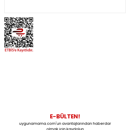
ÖNEMLİ BİLGİLER
BİZİMLE İLETİŞİME GEÇİN
0216 616 20 02
0538 437 38 38
Çalışma Saatleri: Pazartesi-Cuma 09:00 / 17:30 Cumartesi
09:00 / 15:00 Pazar günleri kapalıyız.
E-BÜLTEN!
uygunamama.com'un avantajlarından haberdar
olmak için kaydolun