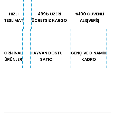
HIZLI
499₺ ÜZERİ
%100 GÜVENLİ
TESLİMAT
ÜCRETSİZ KARGO
ALIŞVERİŞ
ORİJİNAL
HAYVAN DOSTU
GENÇ VE DİNAMİK
ÜRÜNLER
SATICI
KADRO
KURUMSAL
KATEGORİLER