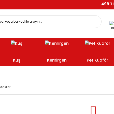
499 TL VE
Tak
Kuş
Kemirgen
Pet Kuaför
ktakiler