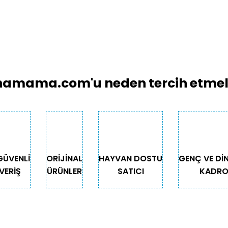
amama.com'u neden tercih etmeli
GÜVENLİ
ORİJİNAL
HAYVAN DOSTU
GENÇ VE Dİ
VERİŞ
ÜRÜNLER
SATICI
KADR