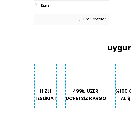
Kıtmir
Tüm Sayfalar
uygun
HIZLI
499₺ ÜZERİ
%100 
TESLİMAT
ÜCRETSİZ KARGO
ALIŞ