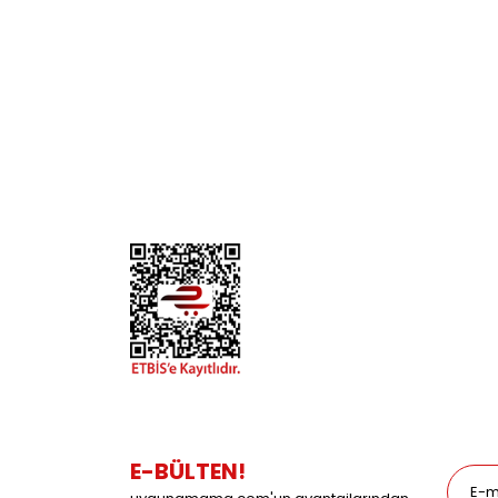
KURUMSAL
KATE
Biz Kimiz?
Kedi
İletişim
Köpek
Gizlilik ve Güvenlik
Kuş
Hesap Numaralarımız
Balık
Mağazalarımız
Pet Kua
Blog
Promos
E-BÜLTEN!