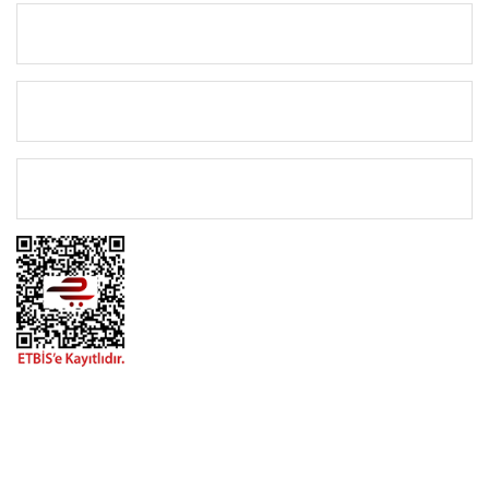
KURUMSAL
KATEGORİLER
ÖNEMLİ BİLGİLER
BİZİMLE İLETİŞİME GEÇİN
0216 616 20 02
0538 437 38 38
Çalışma Saatleri: Pazartesi-Cuma 09:00 / 17:30 Cumartesi