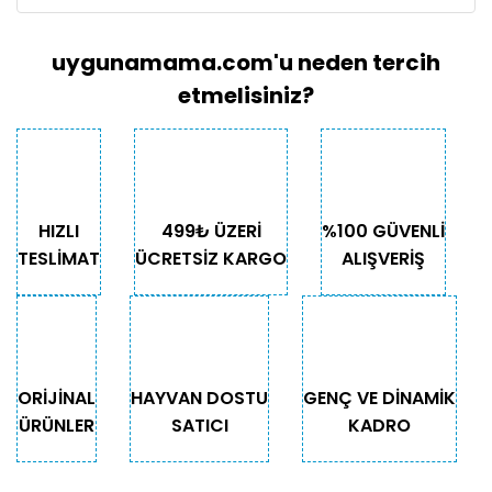
uygunamama.com'u neden tercih
etmelisiniz?
HIZLI
499₺ ÜZERİ
%100 GÜVENLİ
TESLİMAT
ÜCRETSİZ KARGO
ALIŞVERİŞ
ORİJİNAL
HAYVAN DOSTU
GENÇ VE DİNAMİK
ÜRÜNLER
SATICI
KADRO