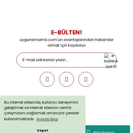
09:00 / 15:00 Pazar günleri kapalıyız.
E-BÜLTEN!
uygunamama.com'un avantajlarından haberdar
olmak için kaydolun
Bu internet sitesinde, kullanıcı deneyimini
geliştirmek ve internet sitesinin verimli
uygunamama.com © 2019 - Tüm Hakları Saklıdır. Kredi kartı
çalışmasını sağlamak amacıyla çerezler
bilgileriniz 256bit SSL sertifikası ile korunmaktadır.
kullanılmaktadır.
Ayrıntılı Bilgi
Kapat
Whatsapp