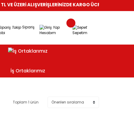
 VE ÜZERİ ALIŞVERİŞLERİNİZDE KARGO ÜCRETSİZ!
%100 GÜVEN
Sipariş
ibi
Hesabım
Sepetim
İş Ortaklarımız
Toplam 1 ürün