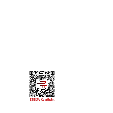
KURUMSAL
KATE
Biz Kimiz?
Kedi
İletişim
Köpek
Gizlilik ve Güvenlik
Kuş
Hesap Numaralarımız
Balık
Mağazalarımız
Pet Kua
Blog
Promos