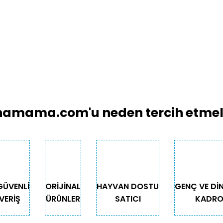
amama.com'u neden tercih etmeli
GÜVENLİ
ORİJİNAL
HAYVAN DOSTU
GENÇ VE Dİ
VERİŞ
ÜRÜNLER
SATICI
KADR