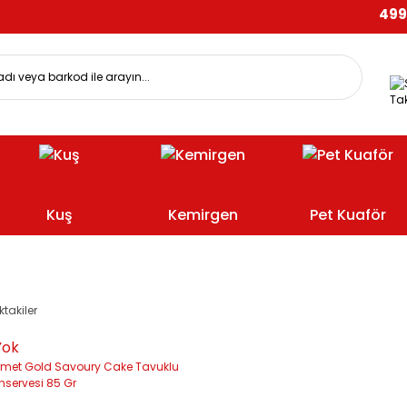
499 TL
Tak
Kuş
Kemirgen
Pet Kuaför
ktakiler
Yok