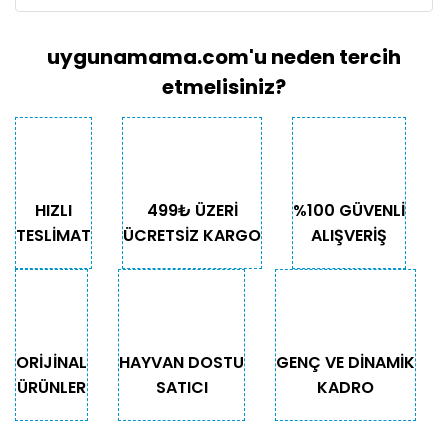
uygunamama.com'u neden tercih
etmelisiniz?
HIZLI
499₺ ÜZERİ
%100 GÜVENLİ
TESLİMAT
ÜCRETSİZ KARGO
ALIŞVERİŞ
ORİJİNAL
HAYVAN DOSTU
GENÇ VE DİNAMİK
ÜRÜNLER
SATICI
KADRO