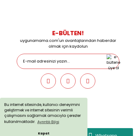
09:00 / 15:00 Pazar günleri kapalıyız.
E-BÜLTEN!
uygunamama.com'un avantajlarından haberdar
olmak için kaydolun
Bu internet sitesinde, kullanıcı deneyimini
geliştirmek ve internet sitesinin verimli
uygunamama.com © 2019 - Tüm Hakları Saklıdır. Kredi kartı
çalışmasını sağlamak amacıyla çerezler
bilgileriniz 256bit SSL sertifikası ile korunmaktadır.
kullanılmaktadır.
Ayrıntılı Bilgi
Kapat
Whatsapp