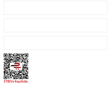
KURUMSAL
KATEGORİLER
ÖNEMLİ BİLGİLER
BİZİMLE İLETİŞİME GEÇİN
0216 616 20 02
0538 437 38 38
Çalışma Saatleri: Pazartesi-Cuma 09:00 / 17:30 Cumartesi