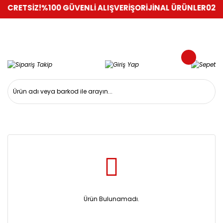
 ÜCRETSİZ!
%100 GÜVENLİ ALIŞVERİŞ
ORİJİNAL ÜRÜNLER
0216 
Ürün Bulunamadı.