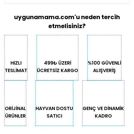
uygunamama.com'u neden tercih
etmelisiniz?
HIZLI
499₺ ÜZERİ
%100 GÜVENLİ
TESLİMAT
ÜCRETSİZ KARGO
ALIŞVERİŞ
ORİJİNAL
HAYVAN DOSTU
GENÇ VE DİNAMİK
ÜRÜNLER
SATICI
KADRO