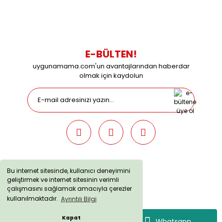
09:00 / 15:00 Pazar günleri kapalıyız.
E-BÜLTEN!
uygunamama.com'un avantajlarından haberdar
olmak için kaydolun
Bu internet sitesinde, kullanıcı deneyimini
geliştirmek ve internet sitesinin verimli
uygunamama.com © 2019 - Tüm Hakları Saklıdır. Kredi kartı
çalışmasını sağlamak amacıyla çerezler
bilgileriniz 256bit SSL sertifikası ile korunmaktadır.
kullanılmaktadır.
Ayrıntılı Bilgi
Kapat
Whatsapp