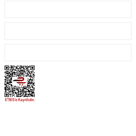
KURUMSAL
KATEGORİLER
ÖNEMLİ BİLGİLER
BİZİMLE İLETİŞİME GEÇİN
0216 616 20 02
0538 437 38 38
Çalışma Saatleri: Pazartesi-Cuma 09:00 / 17:30 Cumartesi