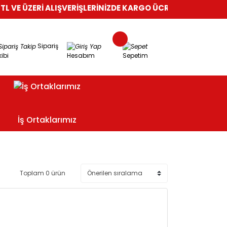
VE ÜZERİ ALIŞVERİŞLERİNİZDE KARGO ÜCRETSİZ!
%100 GÜVENL
Sipariş
ibi
Hesabım
Sepetim
İş Ortaklarımız
Toplam 0 ürün