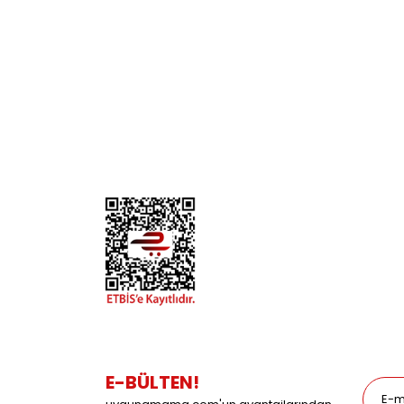
KURUMSAL
KATE
Biz Kimiz?
Kedi
İletişim
Köpek
Gizlilik ve Güvenlik
Kuş
Hesap Numaralarımız
Balık
Mağazalarımız
Pet Kua
Blog
Promos
E-BÜLTEN!