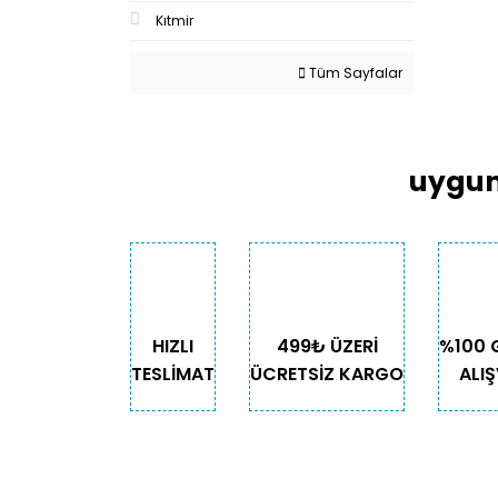
Kıtmir
Tüm Sayfalar
uygun
HIZLI
499₺ ÜZERİ
%100 
TESLİMAT
ÜCRETSİZ KARGO
ALIŞ