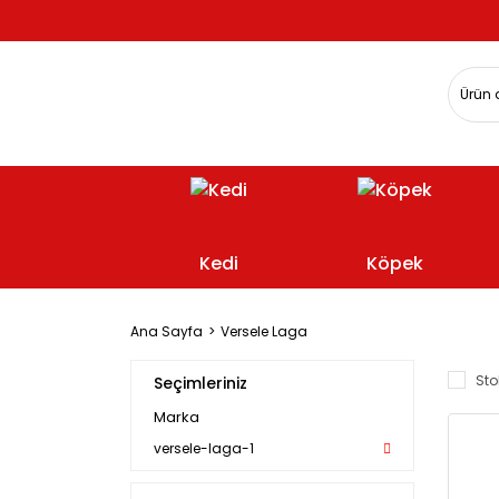
Kedi
Köpek
Ana Sayfa
Versele Laga
Sto
Seçimleriniz
Marka
versele-laga-1