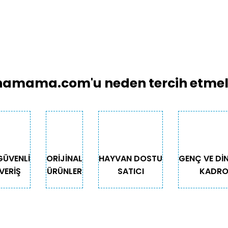
amama.com'u neden tercih etmeli
GÜVENLİ
ORİJİNAL
HAYVAN DOSTU
GENÇ VE Dİ
VERİŞ
ÜRÜNLER
SATICI
KADR