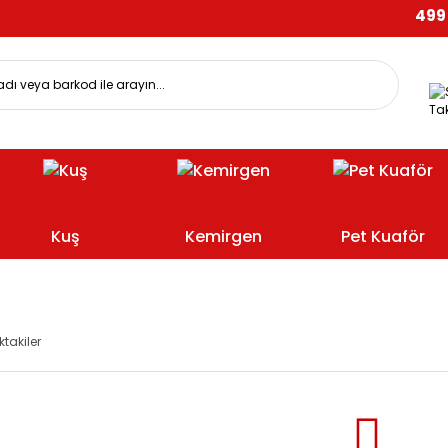
499 TL 
Tak
Kuş
Kemirgen
Pet Kuaför
ktakiler