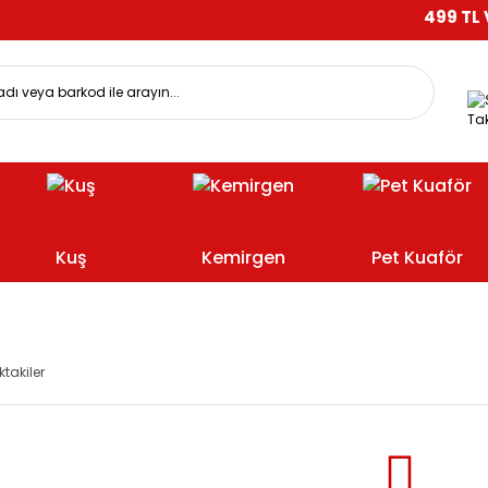
499 TL VE 
Tak
Kuş
Kemirgen
Pet Kuaför
ktakiler