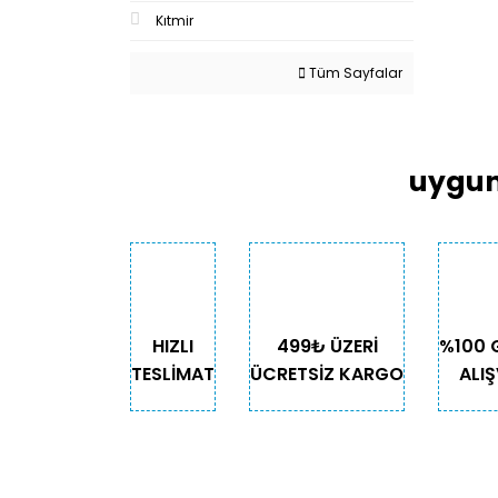
Kıtmir
Tüm Sayfalar
uygun
HIZLI
499₺ ÜZERİ
%100 
TESLİMAT
ÜCRETSİZ KARGO
ALIŞ