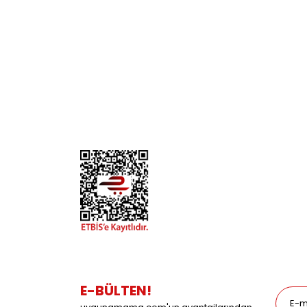
KURUMSAL
KATE
Biz Kimiz?
Kedi
İletişim
Köpek
Gizlilik ve Güvenlik
Kuş
Hesap Numaralarımız
Balık
Mağazalarımız
Pet Kua
Blog
Promos
E-BÜLTEN!