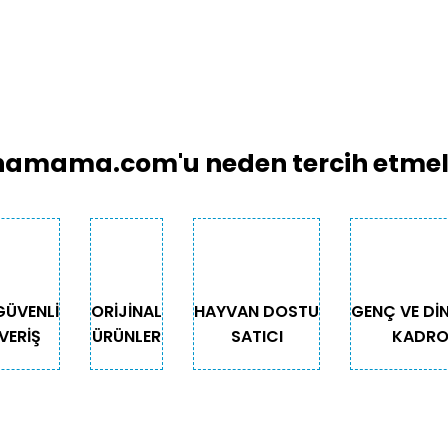
amama.com'u neden tercih etmeli
GÜVENLİ
ORİJİNAL
HAYVAN DOSTU
GENÇ VE Dİ
VERİŞ
ÜRÜNLER
SATICI
KADR