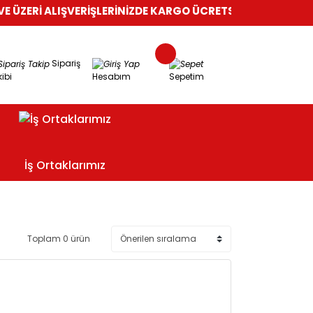
ÜZERİ ALIŞVERİŞLERİNİZDE KARGO ÜCRETSİZ!
%100 GÜVENLİ A
Sipariş
ibi
Hesabım
Sepetim
İş Ortaklarımız
Toplam 0 ürün