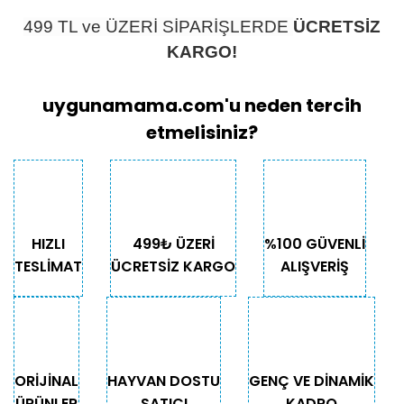
499 TL ve ÜZERİ SİPARİŞLERDE
ÜCRETSİZ
KARGO!
uygunamama.com'u neden tercih
etmelisiniz?
HIZLI
499₺ ÜZERİ
%100 GÜVENLİ
TESLİMAT
ÜCRETSİZ KARGO
ALIŞVERİŞ
ORİJİNAL
HAYVAN DOSTU
GENÇ VE DİNAMİK
ÜRÜNLER
SATICI
KADRO