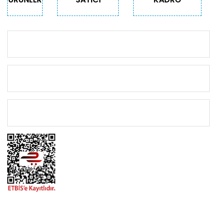
KURUMSAL
KATEGORİLER
ÖNEMLİ BİLGİLER
BİZİMLE İLETİŞİME GEÇİN