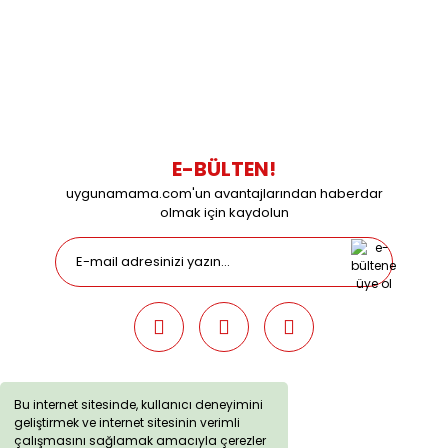
0216 616 20 02
0538 437 38 38
Çalışma Saatleri: Pazartesi-Cuma 09:00 / 17:30 Cumartesi
09:00 / 15:00 Pazar günleri kapalıyız.
E-BÜLTEN!
uygunamama.com'un avantajlarından haberdar
olmak için kaydolun
Bu internet sitesinde, kullanıcı deneyimini
geliştirmek ve internet sitesinin verimli
uygunamama.com © 2019 - Tüm Hakları Saklıdır. Kredi kartı
çalışmasını sağlamak amacıyla çerezler