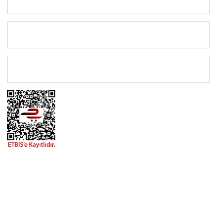
KURUMSAL
KATEGORİLER
ÖNEMLİ BİLGİLER
BİZİMLE İLETİŞİME GEÇİN
0216 616 20 02
0538 437 38 38
Çalışma Saatleri: Pazartesi-Cuma 09:00 / 17:30 Cumartesi
09:00 / 15:00 Pazar günleri kapalıyız.