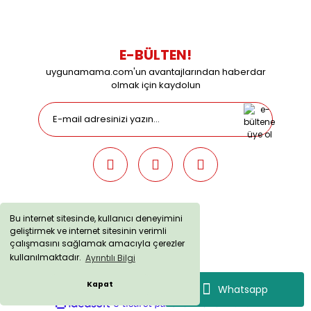
E-BÜLTEN!
uygunamama.com'un avantajlarından haberdar
olmak için kaydolun
Bu internet sitesinde, kullanıcı deneyimini
geliştirmek ve internet sitesinin verimli
uygunamama.com © 2019 - Tüm Hakları Saklıdır. Kredi kartı
çalışmasını sağlamak amacıyla çerezler
bilgileriniz 256bit SSL sertifikası ile korunmaktadır.
kullanılmaktadır.
Ayrıntılı Bilgi
Kapat
Whatsapp
ile
ideasoft
e-