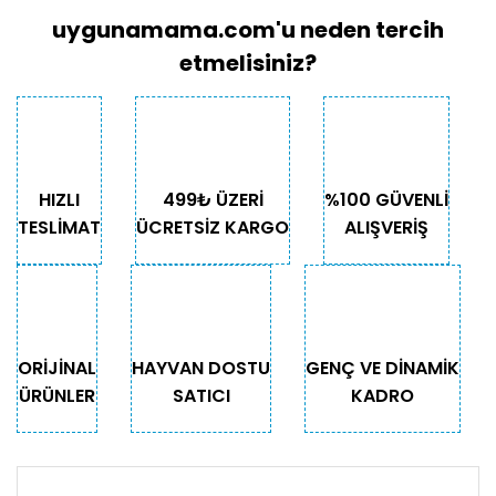
uygunamama.com'u neden tercih
etmelisiniz?
HIZLI
499₺ ÜZERİ
%100 GÜVENLİ
TESLİMAT
ÜCRETSİZ KARGO
ALIŞVERİŞ
ORİJİNAL
HAYVAN DOSTU
GENÇ VE DİNAMİK
ÜRÜNLER
SATICI
KADRO